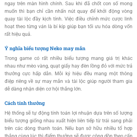
ngay trên màn hình chính. Sau khi đã chốt con số mong
muốn thì bạn chỉ cần nhấn nút quay để khởi động vòng
quay tài lộc đầy kịch tính. Việc điều chỉnh mức cược linh
hoạt theo từng ván là bí kíp giúp bạn tối ưu hóa dòng vốn
rất hiệu quả.
Ý nghĩa biểu tượng Neko may mắn
Trong game có rất nhiều biểu tượng mang giá trị khác
nhau như mèo vàng, quạt giấy hay đèn lồng đỏ với mức trả
thưởng cực hấp dẫn. Mỗi ký hiệu đều mang một thông
điệp riêng về sự may mắn và tài lộc giúp người tham gia
dễ dàng nhận diện cơ hội thắng lớn.
Cách tính thưởng
Hệ thống sẽ tự động tính toán lợi nhuận dựa trên số lượng
biểu tượng giống nhau xuất hiện liên tiếp từ trái sang phải
trên các dòng thanh toán. Nếu bạn sở hữu nhiều tổ hợp
thắng cùng lúc thì điểm thưởng sẽ được cộng dồn theo cấp