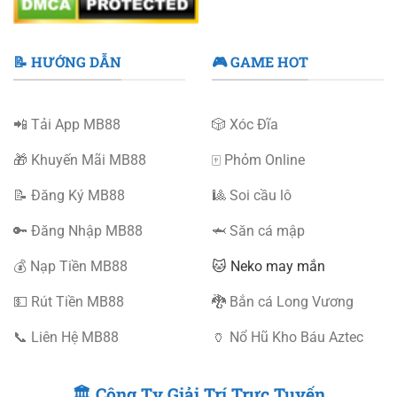
📝 HƯỚNG DẪN
🎮 GAME HOT
📲 Tải App MB88
🎲 Xóc Đĩa
🎁 Khuyến Mãi MB88
🀄 Phỏm Online
📝 Đăng Ký MB88
🎱 Soi cầu lô
🔑 Đăng Nhập MB88
🦈 Săn cá mập
💰 Nạp Tiền MB88
🐱 Neko may mắn
💵 Rút Tiền MB88
🐉 Bắn cá Long Vương
📞 Liên Hệ MB88
🏺 Nổ Hũ Kho Báu Aztec
🏛️ Công Ty Giải Trí Trực Tuyến