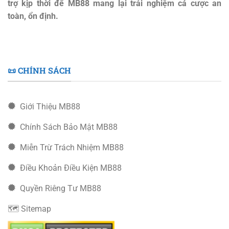
trợ kịp thời để MB88 mang lại trải nghiệm cá cược an
toàn, ổn định.
📜 CHÍNH SÁCH
Giới Thiệu MB88
Chính Sách Bảo Mật MB88
Miễn Trừ Trách Nhiệm MB88
Điều Khoản Điều Kiện MB88
Quyền Riêng Tư MB88
🗺️ Sitemap