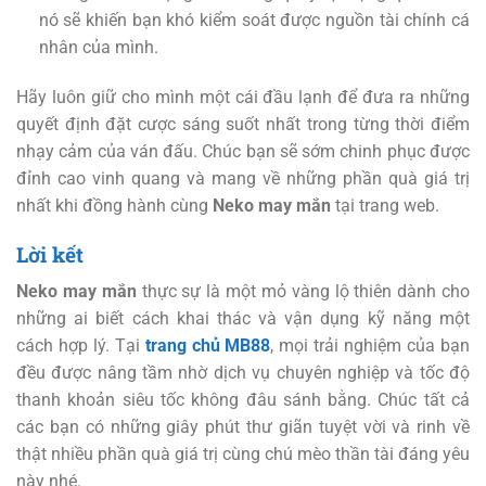
nó sẽ khiến bạn khó kiểm soát được nguồn tài chính cá
nhân của mình.
Hãy luôn giữ cho mình một cái đầu lạnh để đưa ra những
quyết định đặt cược sáng suốt nhất trong từng thời điểm
nhạy cảm của ván đấu. Chúc bạn sẽ sớm chinh phục được
đỉnh cao vinh quang và mang về những phần quà giá trị
nhất khi đồng hành cùng
Neko may mắn
tại trang web.
Lời kết
Neko may mắn
thực sự là một mỏ vàng lộ thiên dành cho
những ai biết cách khai thác và vận dụng kỹ năng một
cách hợp lý. Tại
trang chủ MB88
, mọi trải nghiệm của bạn
đều được nâng tầm nhờ dịch vụ chuyên nghiệp và tốc độ
thanh khoản siêu tốc không đâu sánh bằng. Chúc tất cả
các bạn có những giây phút thư giãn tuyệt vời và rinh về
thật nhiều phần quà giá trị cùng chú mèo thần tài đáng yêu
này nhé.