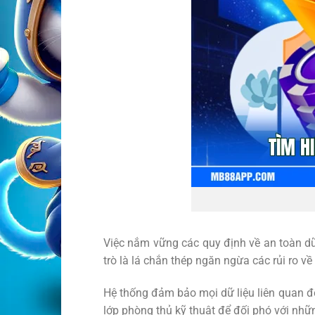
Việc nắm vững các quy định về an toàn dữ 
trò là lá chắn thép ngăn ngừa các rủi ro về 
Hệ thống đảm bảo mọi dữ liệu liên quan đ
lớp phòng thủ kỹ thuật để đối phó với nh