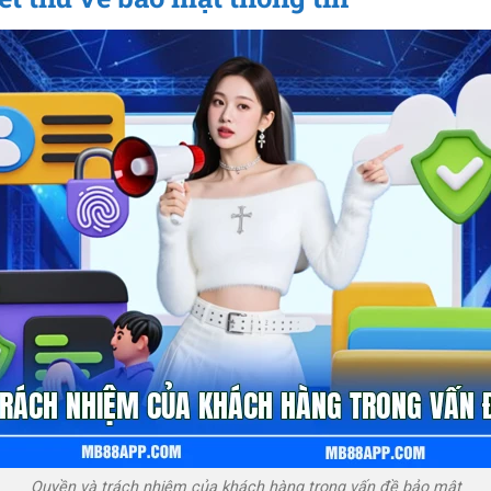
Quyền và trách nhiệm của khách hàng trong vấn đề bảo mật