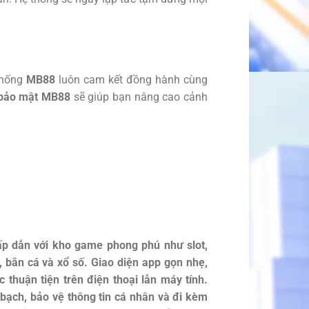
 thống
MB88
luôn cam kết đồng hành cùng
 bảo mật MB88
sẽ giúp bạn nâng cao cảnh
hấp dẫn với kho game phong phú như slot,
o, bắn cá và xổ số. Giao diện app gọn nhẹ,
 thuận tiện trên điện thoại lẫn máy tính.
bạch, bảo vệ thông tin cá nhân và đi kèm