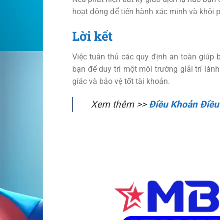
hoạt động để tiến hành xác minh và khôi 
Lời kết
Việc tuân thủ các quy định an toàn giúp
bạn để duy trì một môi trường giải trí là
giác và bảo vệ tốt tài khoản.
Xem thêm >>
Điều Khoản Điều