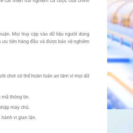
ể cải thiện trải nghiệm cá cược của chính
huận. Mọi truy cập vào dữ liệu người dùng
là ưu tiên hàng đầu và được bảo vệ nghiêm
ời chơi có thể hoàn toàn an tâm vì mọi dữ
 mã thông tin.
 nhập máy chủ.
hành vi gian lận.