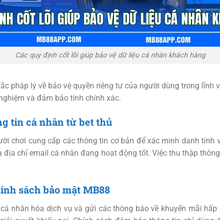
Các quy định cốt lõi giúp bảo vệ dữ liệu cá nhân khách hàng
ắc pháp lý về bảo vệ quyền riêng tư của người dùng trong lĩnh vự
 nghiệm và đảm bảo tính chính xác.
g tin cá nhân từ bet thủ
ời chơi cung cấp các thông tin cơ bản để xác minh danh tính v
à địa chỉ email cá nhân đang hoạt động tốt. Việc thu thập thôn
chính sách bảo mật MB88
cá nhân hóa dịch vụ và gửi các thông báo về khuyến mãi hấp