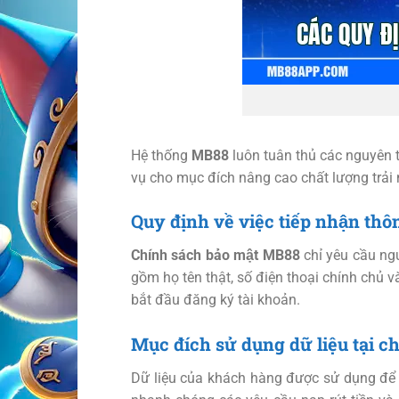
Hệ thống
MB88
luôn tuân thủ các nguyên t
vụ cho mục đích nâng cao chất lượng trải
Quy định về việc tiếp nhận thôn
Chính sách bảo mật MB88
chỉ yêu cầu ngư
gồm họ tên thật, số điện thoại chính chủ v
bắt đầu đăng ký tài khoản.
Mục đích sử dụng dữ liệu tại 
Dữ liệu của khách hàng được sử dụng để 